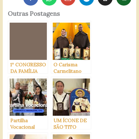
Outras Postagens
1º CONGRESSO
O Carisma
DA FAMÍLIA
Carmelitano
CARMELITANA
DO BRASIL EM
APARECIDA-SP
Partilha
UM ÍCONE DE
Vocacional
SÃO TITO
(Lamarck e
BRANDSMA