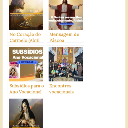
Madalena, OTC)
No Coração do
Mensagem de
Carmelo (Abril
Páscoa
de 2024)
Subsídios para o
Encontros
Ano Vocacional
vocacionais
Carmelita
carmelitanos