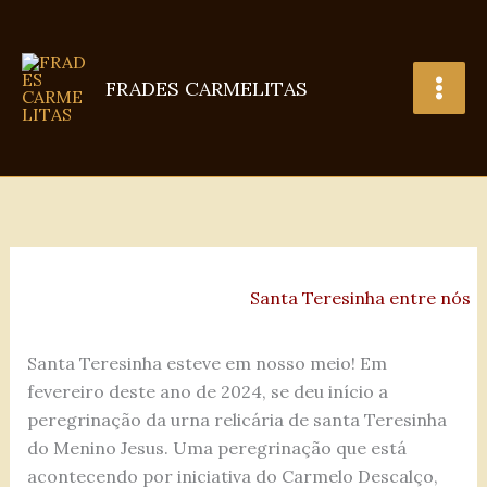
Ir
para
o
FRADES CARMELITAS
conteúdo
Santa Teresinha entre nós
Santa Teresinha esteve em nosso meio! Em
fevereiro deste ano de 2024, se deu início a
peregrinação da urna relicária de santa Teresinha
do Menino Jesus. Uma peregrinação que está
acontecendo por iniciativa do Carmelo Descalço,