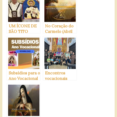
UM ÍCONE DE
No Coração do
SÃO TITO
Carmelo (Abril
BRANDSMA
de 2024)
Subsídios para o
Encontros
Ano Vocacional
vocacionais
Carmelita
carmelitanos