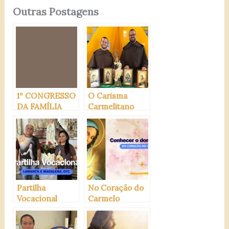
Outras Postagens
1º CONGRESSO
O Carisma
DA FAMÍLIA
Carmelitano
CARMELITANA
DO BRASIL EM
APARECIDA-SP
Partilha
No Coração do
Vocacional
Carmelo
(Lamarck e
(Maio/2024)
Madalena, OTC)