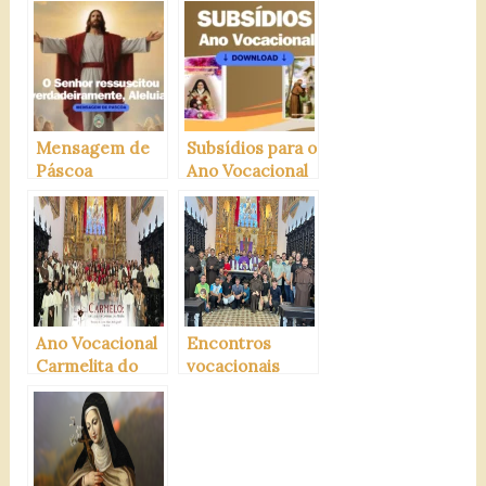
Paulino,O.C)
Mensagem de
Subsídios para o
Páscoa
Ano Vocacional
Carmelita
Ano Vocacional
Encontros
Carmelita do
vocacionais
Brasil
carmelitanos