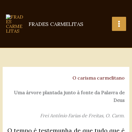
Ir
para
o
FRADES CARMELITAS
conteúdo
O carisma carmelitano
Uma árvore plantada junto à fonte da Palavra de
Deus
Frei Antônio Farias de Freitas, O. Carm.
O tempo é testemunha de que tudo que é