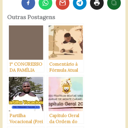
Outras Postagens
1º CONGRESSO
Comentário à
DA FAMÍLIA
Fórmula Atual
CARMELITANA
de Profissão
DO BRASIL EM
Solene do
APARECIDA-SP
Carmelo
Partilha
Capítulo Geral
Vocacional (Frei
da Ordem do
Fernando
Carmo 2025