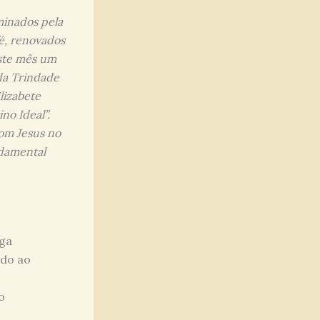
minados pela
é, renovados
este mês um
da Trindade
lizabete
no Ideal”.
com Jesus no
ndamental
nga
ndo ao
o