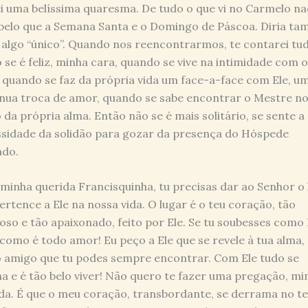
i uma belíssima quaresma. De tudo o que vi no Carmelo na
belo que a Semana Santa e o Domingo de Páscoa. Diria t
 algo “único”. Quando nos reencontrarmos, te contarei tu
se é feliz, minha cara, quando se vive na intimidade com 
 quando se faz da própria vida um face-a-face com Ele, u
nua troca de amor, quando se sabe encontrar o Mestre n
 da própria alma. Então não se é mais solitário, se sente a
sidade da solidão para gozar da presença do Hóspede
ado.
 minha querida Francisquinha, tu precisas dar ao Senhor o
ertence a Ele na nossa vida. O lugar é o teu coração, tão
so e tão apaixonado, feito por Ele. Se tu soubesses como 
como é todo amor! Eu peço a Ele que se revele à tua alma,
o amigo que tu podes sempre encontrar. Com Ele tudo se
na e é tão belo viver! Não quero te fazer uma pregação, mi
da. É que o meu coração, transbordante, se derrama no t