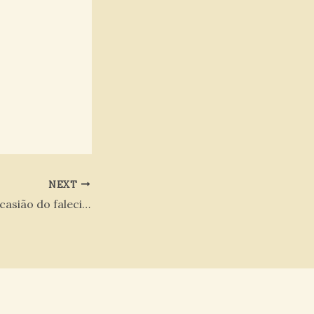
NEXT
Mensagem por Ocasião do falecimento do sr. Arimateas