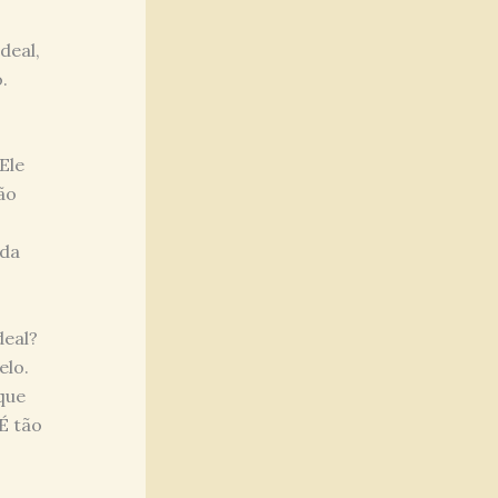
deal,
.
Ele
ão
 da
deal?
elo.
que
 É tão