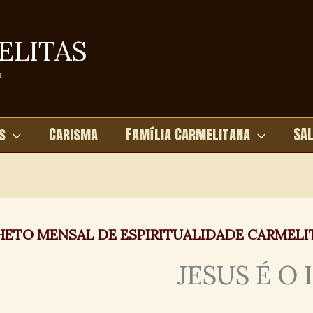
ELITAS
a
s
Carisma
Família Carmelitana
SA
HETO MENSAL DE ESPIRITUALIDADE CARMELI
JESUS É O 