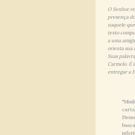
O Senhor res
presença do
naquele que 
texto compos
a uma amiga 
orienta sua 
Suas palavr
Carmelo. É 
entregar a E
“
Minh
carta
Divin
busca
infer