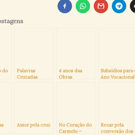
ostagens
o do
Palavras
4 anos das
Subsídios para 
Cruzadas
Obras
Ano Vocacional
4)
Carmelitanas
Vocacionais
Carmelita
Carmelitanas e
Missionárias(OV
CM)
as
Amor pela cruz
No Coração do
Rezar pela
Carmelo –
conversão dos