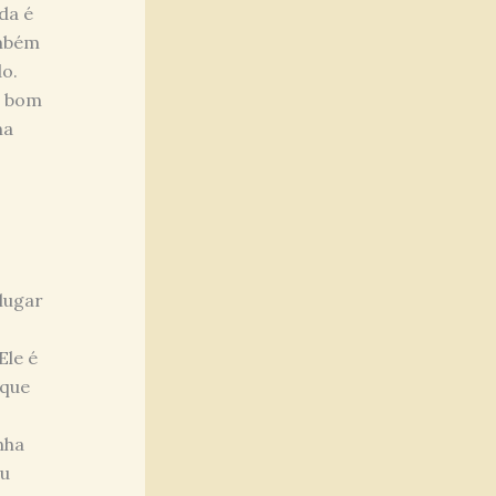
da é
ambém
do.
o bom
ma
o
 lugar
Ele é
 que
nha
eu