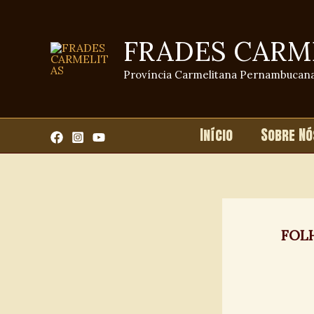
Ir
para
FRADES CARM
o
conteúdo
Província Carmelitana Pernambucan
Início
Sobre Nó
FOL