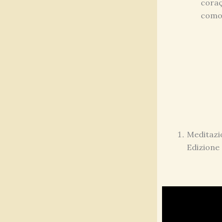
coraç
como 
Meditazio
Edizione 