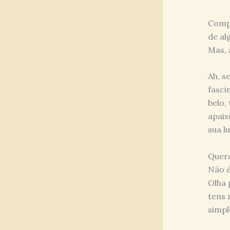
Compr
de al
Mas, 
Ah, s
fasci
belo,
apaix
sua l
Quere
Não é
Olha 
tens 
simpl