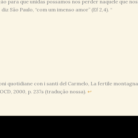
ão para que unidas possamos nos perder naquele que nos
diz São Paulo, “com um imenso amor” (Ef 2,4). “
DOWNLOAD DO FOLHETO AQUI!
ni quotidiane con i santi del Carmelo, La fertile montagn
OCD, 2000, p. 237s (tradução nossa).
↩︎