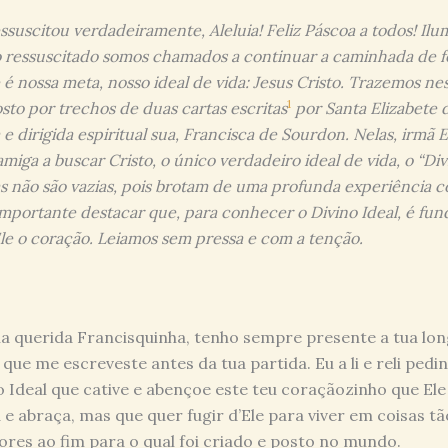
suscitou verdadeiramente, Aleluia! Feliz Páscoa a todos! Ilu
 ressuscitado somos chamados a continuar a caminhada de f
é nossa meta, nosso ideal de vida: Jesus Cristo. Trazemos n
1
to por trechos de duas cartas escritas
por Santa Elizabete 
e dirigida espiritual sua, Francisca de Sourdon. Nelas, irmã E
amiga a buscar Cristo, o único verdadeiro ideal de vida, o “Divi
as não são vazias, pois brotam de uma profunda experiência 
importante destacar que, para conhecer o Divino Ideal, é fu
le o coração. Leiamos sem pressa e com a tenção.
a querida Francisquinha, tenho sempre presente a tua lo
 que me escreveste antes da tua partida. Eu a li e reli pedi
o Ideal que cative e abençoe este teu coraçãozinho que Ele
 e abraça, mas que quer fugir d’Ele para viver em coisas tã
iores ao fim para o qual foi criado e posto no mundo.