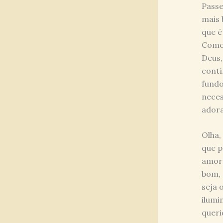
Passe
mais 
que é
Como 
Deus,
contí
fundo
neces
ador
Olha,
que p
amoro
bom, 
seja 
ilumi
queri