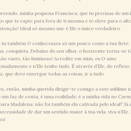
eendo, minha pequena Francisca, que tu precisas de um i
go que te rapte para fora de ti mesma e te eleve para o alto
atenção! Ideal só mesmo um: é Ele o único verdadeiro.
e tu também O conhecesses só um pouco como a tua Bete. 
na, conquista. Debaixo do seu olhar, o horizonte torna-se t
 tão vasto, tão luminoso! Acredite em mim, eu O amo
onadamente e n’Ele tenho tudo. É através d’Ele, do reflexo
uz, que devo enxergar todas as coisas, ir a tudo.
s, então, minha querida dirigir-te comigo a este sublime i
 um faz de conta, é uma realidade; é a minha vida no Carm
para Madalena: não foi também ela cativada pelo ideal? Já 
necessidade de dar um sentido maior à tua vida, viva n’Ele.
es!