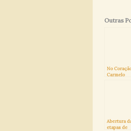
Outras P
No Coraçã
Carmelo
(Maio/202
Abertura d
etapas de