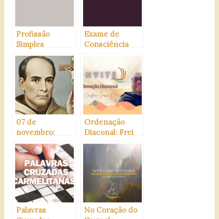
Profissão
Exame de
Simples
Consciência
(Zimbábue)
07 de
Ordenação
novembro:
Diaconal: Frei
Beato Francisco
Cristiano
Palau, O.C.D
Palavras
No Coração do