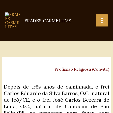
Ir
para
o
FRADES CARMELITAS
conteúdo
Profissão Religiosa (Convite)
Depois de três anos de caminhada, o frei
Carlos Eduardo da Silva Barros, O.C., natural
de Icó/CE, e o frei José Carlos Bezerra de
Lima, O.C., natural de Camocim de São
Félix/PE, se preparam para fazer, com