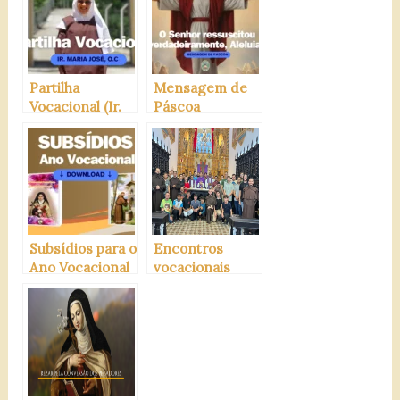
Partilha
Mensagem de
Vocacional (Ir.
Páscoa
Maria José, O.C)
Subsídios para o
Encontros
Ano Vocacional
vocacionais
Carmelita
carmelitanos