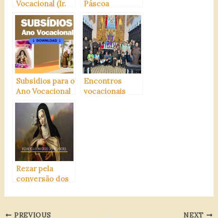
Vocacional (Ir.
Páscoa
Maria José, O.C)
Subsídios para o
Encontros
Ano Vocacional
vocacionais
Carmelita
carmelitanos
Rezar pela
conversão dos
pecadores
PREVIOUS
NEXT