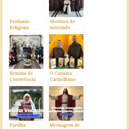
Profissão
Abertura do
Religiosa
noviciado
(Noviciado
interprovincial
2025)
carmelitano
2025
Semana de
O Carisma
Convivência
Carmelitano
Vocacional
Carmelitana
Partilha
Mensagem de