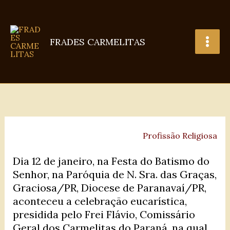
Ir
para
o
FRADES CARMELITAS
conteúdo
Profissão Religiosa
Dia 12 de janeiro, na Festa do Batismo do
Senhor, na Paróquia de N. Sra. das Graças,
Graciosa/PR, Diocese de Paranavaí/PR,
aconteceu a celebração eucarística,
presidida pelo Frei Flávio, Comissário
Geral dos Carmelitas do Paraná, na qual