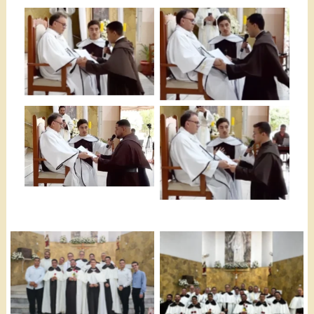
Profissão Frei Adryan
Profissão Frei Gabriel
Profissão Frei
Profissão Frei Lucas
Frankilin
Mateus
Membros da Província
Pernambucana
Todos os frades com os
neo-professos