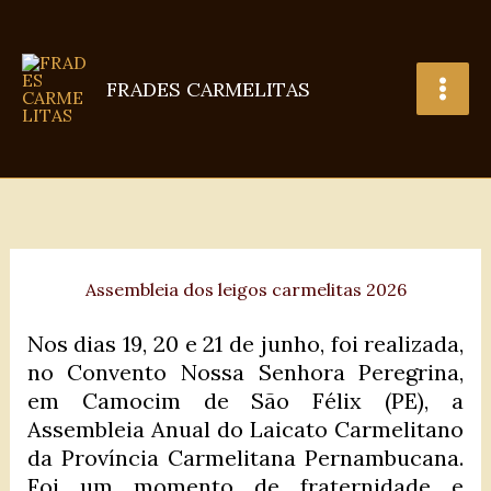
Ir
para
o
FRADES CARMELITAS
conteúdo
Assembleia dos leigos carmelitas 2026
Nos dias 19, 20 e 21 de junho, foi realizada,
no Convento Nossa Senhora Peregrina,
em Camocim de São Félix (PE), a
Assembleia Anual do Laicato Carmelitano
da Província Carmelitana Pernambucana.
Foi um momento de fraternidade e