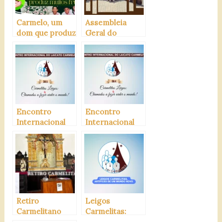
Carmelo, um
Assembleia
dom que produz
Geral do
muitos frutos
Laicato
Carmelitano
Encontro
Encontro
Internacional
Internacional
do Laicato – Dia
do Laicato – Dia
5
4
Retiro
Leigos
Carmelitano
Carmelitas:
(OTC/SE)
artífices de um