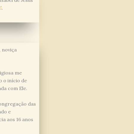
sabel de Jesus
E
.
, noviça
ligiosa me
 o início de
nda com Ele.
Congregação das
ndo e
ia aos 16 anos