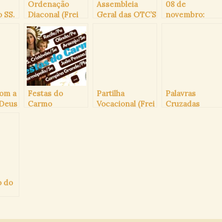
Ordenação
Assembleia
08 de
 SS.
Diaconal (Frei
Geral das OTC’S
novembro:
Davi Maria)
em Fátima/PT
Santa Elisabete
o de
da Trindade
 30
a
com a
Festas do
Partilha
Palavras
 Deus
Carmo
Vocacional (Frei
Cruzadas
(programações)
Fernando
Carmelitanas
Paulino,O.C)
o do