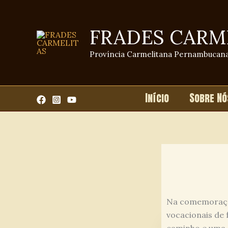
Ir
para
FRADES CARM
o
conteúdo
Província Carmelitana Pernambucan
Início
Sobre Nó
Na comemoração
vocacionais de 