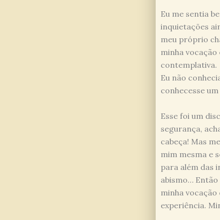
Eu me sentia b
inquietações ai
meu próprio cha
minha vocação 
contemplativa.
Eu não conheci
conhecesse um 
Esse foi um di
segurança, ach
cabeça! Mas me 
mim mesma e so
para além das i
abismo… Então 
minha vocação d
experiência. Mi