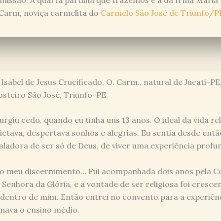
issão. A quarta partilha que trazemos é a da Irmã Maria I
 Carm, noviça carmelita do
Carmelo São José de Triunfo/P
Isabel de Jesus Crucificado, O. Carm., natural de Jucati-PE
steiro São José, Triunfo-PE.
giu cedo, quando eu tinha uns 13 anos. O ideal da vida re
ietava, despertava sonhos e alegrias. Eu sentia desde então
ladora de ser só de Deus, de viver uma experiência profu
o meu discernimento… Fui acompanhada dois anos pela 
Senhora da Glória, e a vontade de ser religiosa foi cresce
entro de mim. Então entrei no convento para a experiênc
nava o ensino médio.