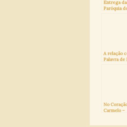
Entrega da
Paróquia do
Coração
Eucarístic
Jesus após
anos de
presença
carmelitan
A relação 
Palavra de
No Coraçã
Carmelo –
03/2024