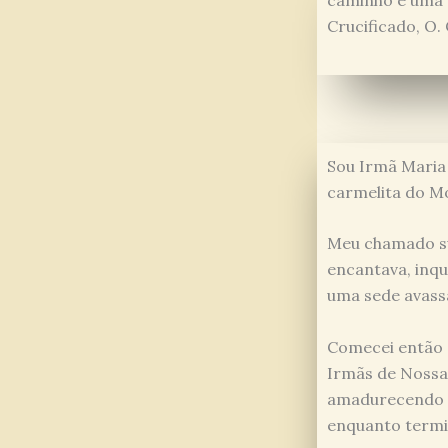
caminho e uma m
Crucificado, O.
Sou Irmã Maria 
carmelita do Mo
Meu chamado sur
encantava, inqu
uma sede avassa
Comecei então 
Irmãs de Nossa 
amadurecendo d
enquanto termi