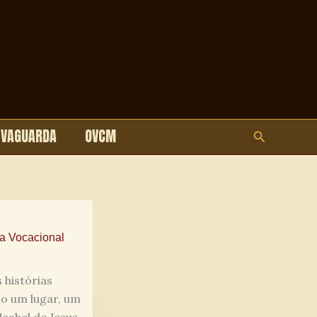
LVAGUARDA
OVCM
Pesquisar
ha Vocacional
histórias
lo um lugar, um