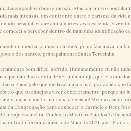
em, desempenhava bem a missão. Mas, durante o postulant
nda mais intensas, um confronto entre o carisma da vida a
mado pessoal. Vi que ainda não estava realizada, vivendo
e comecei a perceber dentro de mim uma identificação co
a nenhum mosteiro, mas o Carmelo já me fascinava, embo
pouco dos santos, principalmente Santa Teresinha.
scernimento bem difícil, sofrido. Humanamente eu não tin
ava que não dava conta de ser uma monja, que era uma lo
deixei guiar pelo que me trazia mais paz, por aquilo que f
bre o que eu almejava viver concretamente, porque no fu
nseguranças e medos eu tinha a decisão! Mesmo assim foi 
saí da Congregação para conhecer o Carmelo e Deus foi 
e monja carmelita. Conheci o Mosteiro São José e fui acol
nha entrada foi em primeiro de Maio de 2021, aos 19 anos.