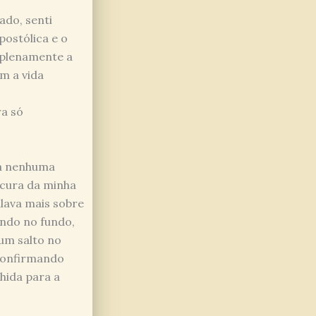
ado, senti
postólica e o
 plenamente a
m a vida
ra só
ha nenhuma
ucura da minha
alava mais sobre
ndo no fundo,
um salto no
confirmando
hida para a