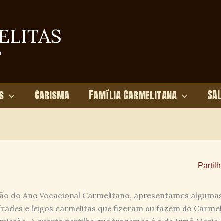
ELITAS
a
s
Carisma
Família Carmelitana
SA
Partil
 do Ano Vocacional Carmelitano, apresentamos algumas 
frades e leigos carmelitas que fizeram ou fazem do Carme