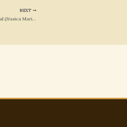
NEXT
Partilha Vocacional (Jéssica Maria, OTC)