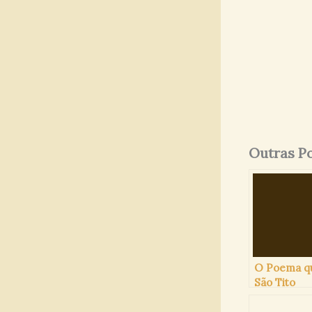
Outras P
O Poema q
São Tito
Brandsma
escreveu