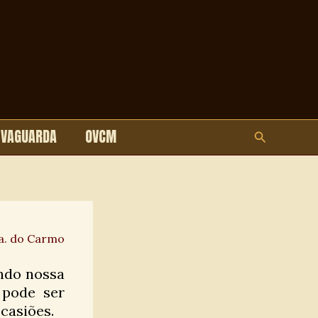
LVAGUARDA
OVCM
Pesquisar
a. do Carmo
ndo nossa
 pode ser
casiões.