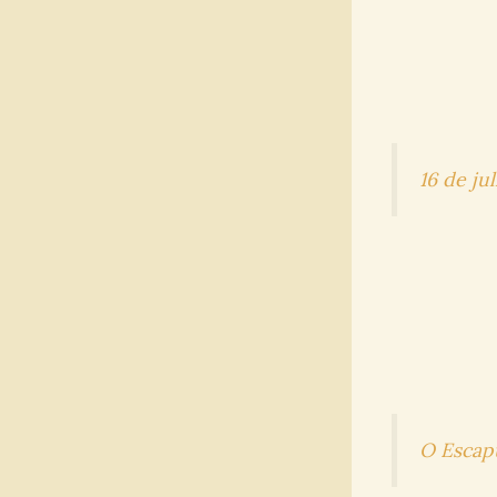
16 de j
O Escap