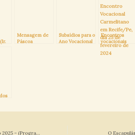
Mensagem de
Subsídios para o
Encontros
Ir.
Páscoa
Ano Vocacional
vocacionais
 O.C)
Carmelita
carmelitanos
 dos
Festas do Carmo 2025 – (Programações)
O Escapulár