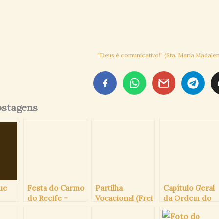
"Deus é comunicativo!" (Sta. Maria Madalen
ostagens
ue
Festa do Carmo
Partilha
Capítulo Geral
do Recife –
Vocacional (Frei
da Ordem do
2025
Fernando
Carmo 2025
Paulino,O.C)