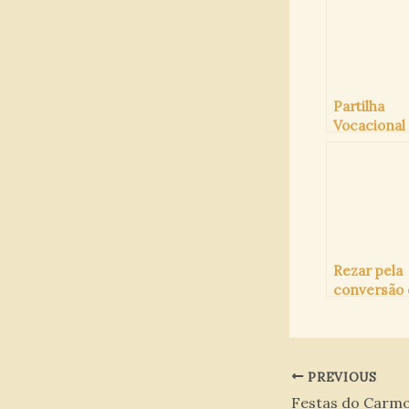
Partilha
Vocacional (
Maria José,
Rezar pela
conversão
pecadores
PREVIOUS