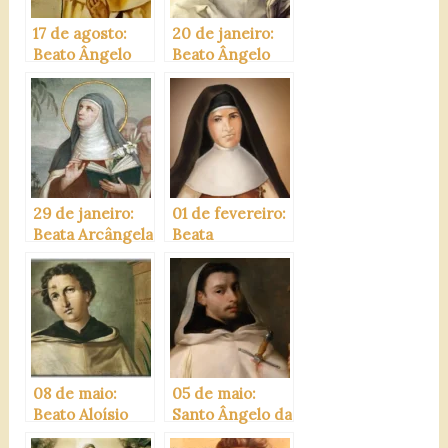
17 de agosto:
20 de janeiro:
Beato Ângelo
Beato Ângelo
Agostinho
Paoli
29 de janeiro:
01 de fevereiro:
Beata Arcângela
Beata
Girlani
Candelária de S.
José
08 de maio:
05 de maio:
Beato Aloísio
Santo Ângelo da
Rabatá
Sicília