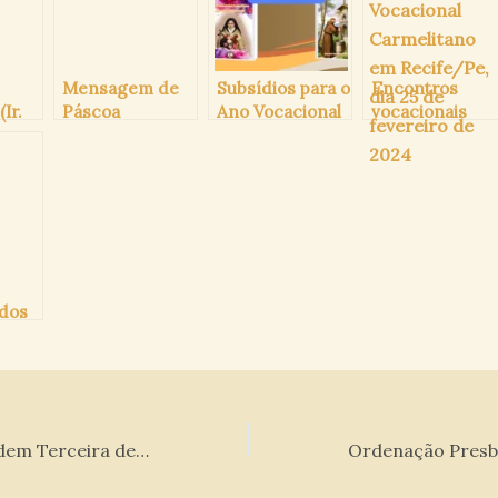
Mensagem de
Subsídios para o
Encontros
Ir.
Páscoa
Ano Vocacional
vocacionais
 O.C)
Carmelita
carmelitanos
 dos
Fundação da Ordem Terceira de Maceió