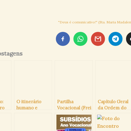
"Deus é comunicativo!" (Sta. Maria Madalen
ostagens
o:
O itinerário
Partilha
Capítulo Geral
ro
humano e
Vocacional (Frei
da Ordem do
espiritual do
Fernando
Carmo 2025
Profeta Elias
Paulino,O.C)