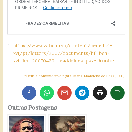
https://www.vatican.va/content/benedict-
xvi/pt/letters/2007/documents/hf_ben-
xvi_let_20070429_maddalena-pazzi.html
↩︎
"Deus é comunicativo!" (Sta. Maria Madalena de Pazzi, O.C)
Outras Postagens