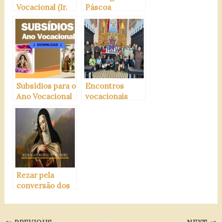
Vocacional (Ir.
Páscoa
Maria José, O.C)
Subsídios para o
Encontros
Ano Vocacional
vocacionais
Carmelita
carmelitanos
Rezar pela
conversão dos
pecadores