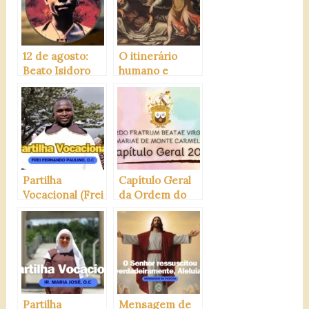
12 de agosto:
O itinerário
Beato Isidoro
humano e
Bakanja
espiritual do
Profeta Elias
Partilha
Capítulo Geral
Vocacional (Frei
da Ordem do
Fernando
Carmo 2025
Paulino,O.C)
Partilha
Mensagem de