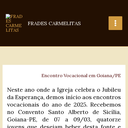
Ir
para
o
FRADES CARMELITAS
conteúdo
Encontro Vocacional em Goiana/PE
Neste ano onde a Igreja celebra o Jubileu
da Esperança, demos início aos encontros
vocacionais do ano de 2025. Recebemos
no Convento Santo Alberto de Sicília,
Goiana-PE, de 07 a 09/03, quatorze
jovens que desejam beber desta fonte e