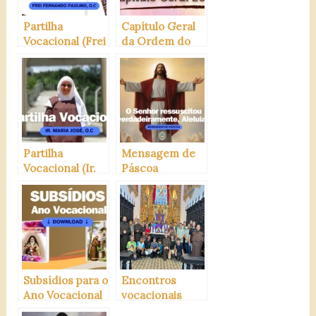
Partilha
Capítulo Geral
Vocacional (Frei
da Ordem do
Fernando
Carmo 2025
Paulino,O.C)
Partilha
Mensagem de
Vocacional (Ir.
Páscoa
Maria José, O.C)
Subsídios para o
Encontros
Ano Vocacional
vocacionais
Carmelita
carmelitanos