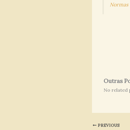
Normas 
Outras P
No related 
PREVIOUS