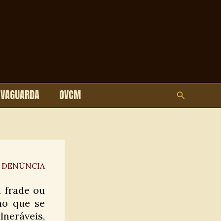
LVAGUARDA
OVCM
Pesquisar
 DENÚNCIA
 frade ou
no que se
neráveis,