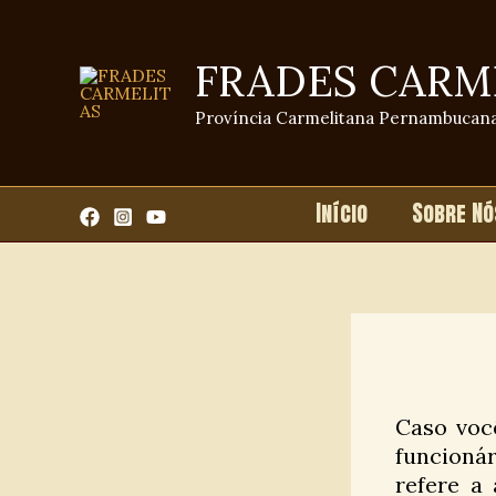
Ir
para
FRADES CARM
o
conteúdo
Província Carmelitana Pernambucan
Início
Sobre Nó
Caso voc
funcioná
refere a