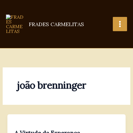
Ir
para
o
FRADES CARMELITAS
conteúdo
joão brenninger
A Virtude da Esperança