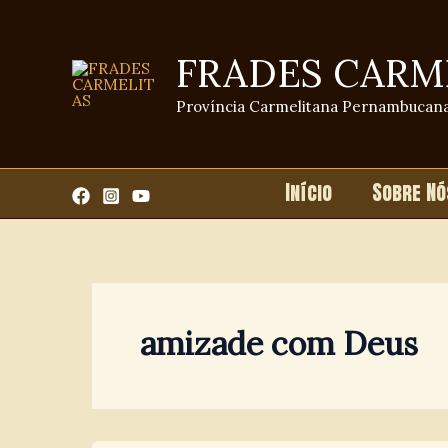
Ir
para
FRADES CARM
o
conteúdo
Província Carmelitana Pernambucan
Início
Sobre Nó
amizade com Deus